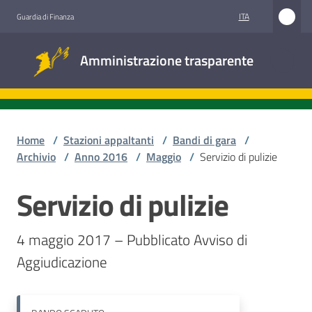
Vai al contenuto
Vai alla navigazione
Vai al footer
ITA
Guardia di Finanza
Amministrazione
Amministrazione trasparente
trasparente
Sottosezioni
Home
/
Stazioni appaltanti
/
Bandi di gara
/
Archivio
/
Anno 2016
/
Maggio
/
Servizio di pulizie
Accesso
Servizio di pulizie
Salta al contenuto
civico
4 maggio 2017 – Pubblicato Avviso di 
Stazioni
appaltanti
Aggiudicazione