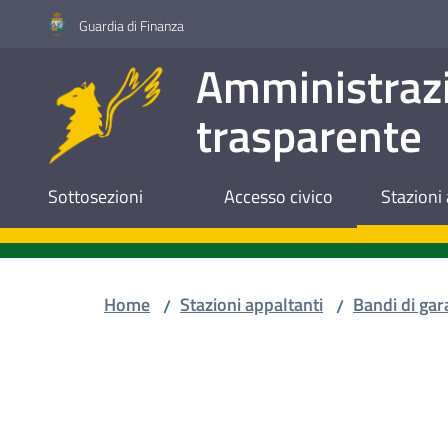
Vai al contenuto
Vai alla navigazione
Vai al footer
Guardia di Finanza
Amministraz
trasparente
Sottosezioni
Accesso civico
Stazioni 
Home
Stazioni appaltanti
Bandi di gar
/
/
Salta al contenuto