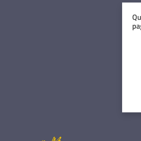
Qu
pa
Valut