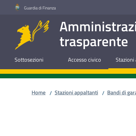
Vai al contenuto
Vai alla navigazione
Vai al footer
Guardia di Finanza
Amministraz
trasparente
Sottosezioni
Accesso civico
Stazioni 
Home
Stazioni appaltanti
Bandi di gar
/
/
Salta al contenuto