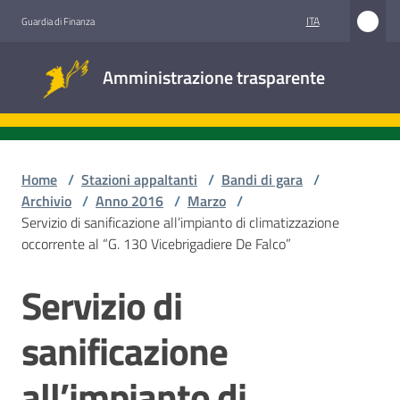
Vai al contenuto
Vai alla navigazione
Vai al footer
ITA
Guardia di Finanza
Amministrazione
Amministrazione trasparente
trasparente
Sottosezioni
Home
/
Stazioni appaltanti
/
Bandi di gara
/
Archivio
/
Anno 2016
/
Marzo
/
Servizio di sanificazione all’impianto di climatizzazione
Accesso
occorrente al “G. 130 Vicebrigadiere De Falco”
civico
Servizio di
Salta al contenuto
Stazioni
appaltanti
sanificazione
all’impianto di