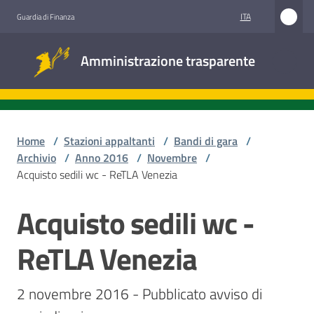
Vai al contenuto
Vai alla navigazione
Vai al footer
ITA
Guardia di Finanza
Amministrazione
Amministrazione trasparente
trasparente
Sottosezioni
Home
/
Stazioni appaltanti
/
Bandi di gara
/
Archivio
/
Anno 2016
/
Novembre
/
Acquisto sedili wc - ReTLA Venezia
Accesso
civico
Acquisto sedili wc -
Salta al contenuto
Stazioni
ReTLA Venezia
appaltanti
2 novembre 2016 - Pubblicato avviso di 