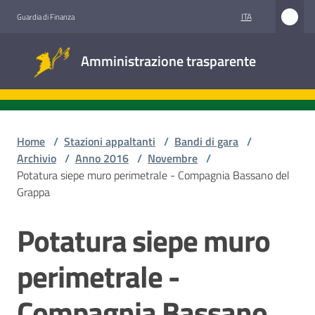
Vai al contenuto
Vai alla navigazione
Vai al footer
ITA
Guardia di Finanza
Amministrazione
Amministrazione trasparente
trasparente
Sottosezioni
Home
/
Stazioni appaltanti
/
Bandi di gara
/
Archivio
/
Anno 2016
/
Novembre
/
Potatura siepe muro perimetrale - Compagnia Bassano del
Accesso
Grappa
civico
Potatura siepe muro
Salta al contenuto
Stazioni
appaltanti
perimetrale -
Compagnia Bassano