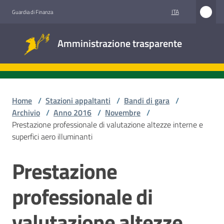
Vai al contenuto
Vai alla navigazione
Vai al footer
ITA
Guardia di Finanza
Amministrazione
Amministrazione trasparente
trasparente
Sottosezioni
Home
/
Stazioni appaltanti
/
Bandi di gara
/
Archivio
/
Anno 2016
/
Novembre
/
Prestazione professionale di valutazione altezze interne e
Accesso
superfici aero illuminanti
civico
Prestazione
Salta al contenuto
Stazioni
appaltanti
professionale di
valutazione altezze