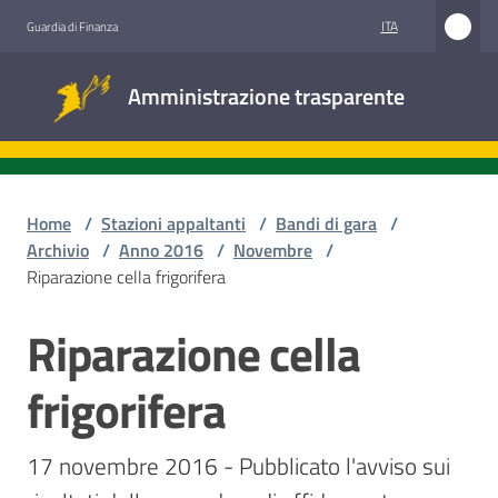
Vai al contenuto
Vai alla navigazione
Vai al footer
ITA
Guardia di Finanza
Amministrazione
Amministrazione trasparente
trasparente
Sottosezioni
Home
/
Stazioni appaltanti
/
Bandi di gara
/
Archivio
/
Anno 2016
/
Novembre
/
Riparazione cella frigorifera
Accesso
civico
Riparazione cella
Salta al contenuto
Stazioni
frigorifera
appaltanti
17 novembre 2016 - Pubblicato l'avviso sui 