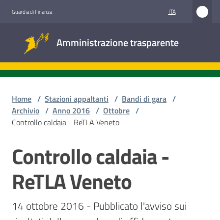
Vai al contenuto
Vai alla navigazione
Vai al footer
ITA
Guardia di Finanza
Amministrazione
Amministrazione trasparente
trasparente
Sottosezioni
Home
/
Stazioni appaltanti
/
Bandi di gara
/
Archivio
/
Anno 2016
/
Ottobre
/
Controllo caldaia - ReTLA Veneto
Accesso
civico
Controllo caldaia -
Salta al contenuto
Stazioni
ReTLA Veneto
appaltanti
14 ottobre 2016 - Pubblicato l'avviso sui 