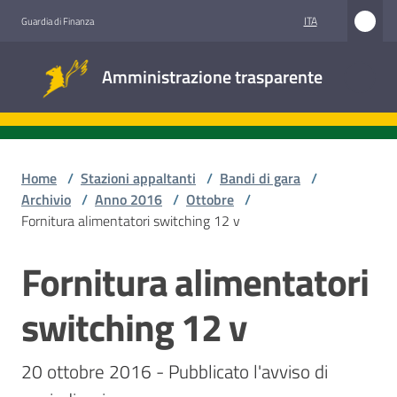
Vai al contenuto
Vai alla navigazione
Vai al footer
ITA
Guardia di Finanza
Amministrazione
Amministrazione trasparente
trasparente
Sottosezioni
Home
/
Stazioni appaltanti
/
Bandi di gara
/
Archivio
/
Anno 2016
/
Ottobre
/
Fornitura alimentatori switching 12 v
Accesso
civico
Fornitura alimentatori
Salta al contenuto
Stazioni
switching 12 v
appaltanti
20 ottobre 2016 - Pubblicato l'avviso di 