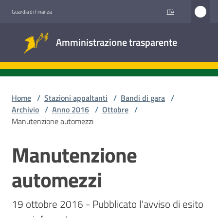
Vai al contenuto
Vai alla navigazione
Vai al footer
ITA
Guardia di Finanza
Amministrazione
Amministrazione trasparente
trasparente
Sottosezioni
Home
/
Stazioni appaltanti
/
Bandi di gara
/
Archivio
/
Anno 2016
/
Ottobre
/
Manutenzione automezzi
Accesso
civico
Manutenzione
Salta al contenuto
Stazioni
automezzi
appaltanti
19 ottobre 2016 - Pubblicato l'avviso di esito 