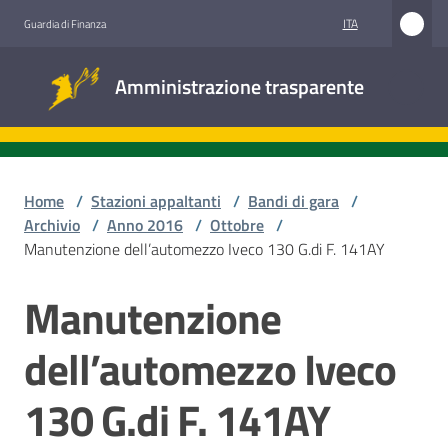
Vai al contenuto
Vai alla navigazione
Vai al footer
ITA
Guardia di Finanza
Amministrazione
Amministrazione trasparente
trasparente
Sottosezioni
Home
/
Stazioni appaltanti
/
Bandi di gara
/
Archivio
/
Anno 2016
/
Ottobre
/
Manutenzione dell’automezzo Iveco 130 G.di F. 141AY
Accesso
civico
Manutenzione
Salta al contenuto
Stazioni
dell’automezzo Iveco
appaltanti
130 G.di F. 141AY