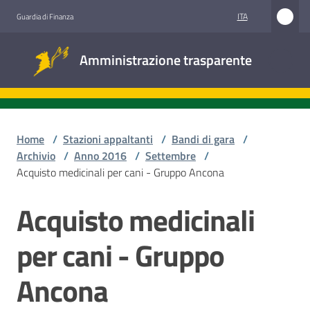
Vai al contenuto
Vai alla navigazione
Vai al footer
ITA
Guardia di Finanza
Amministrazione
Amministrazione trasparente
trasparente
Sottosezioni
Home
/
Stazioni appaltanti
/
Bandi di gara
/
Archivio
/
Anno 2016
/
Settembre
/
Acquisto medicinali per cani - Gruppo Ancona
Accesso
civico
Acquisto medicinali
Salta al contenuto
Stazioni
per cani - Gruppo
appaltanti
Ancona