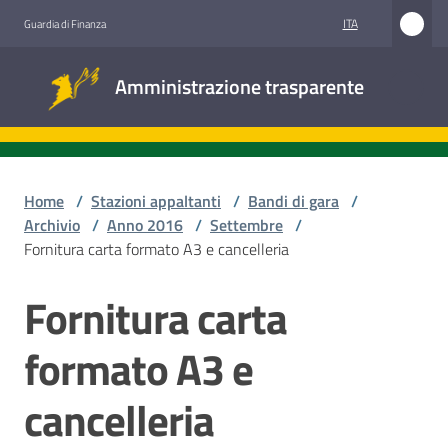
Vai al contenuto
Vai alla navigazione
Vai al footer
ITA
Guardia di Finanza
Amministrazione
Amministrazione trasparente
trasparente
Sottosezioni
Home
/
Stazioni appaltanti
/
Bandi di gara
/
Archivio
/
Anno 2016
/
Settembre
/
Fornitura carta formato A3 e cancelleria
Accesso
civico
Fornitura carta
Salta al contenuto
Stazioni
formato A3 e
appaltanti
cancelleria