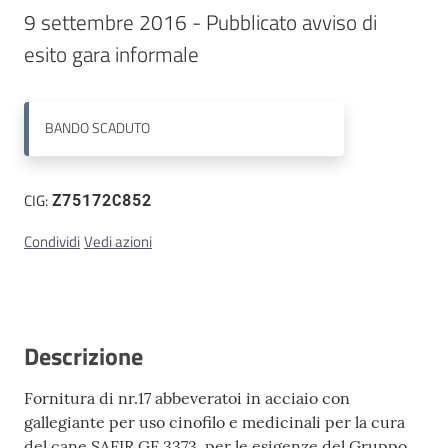
9 settembre 2016 - Pubblicato avviso di 
Contatti
esito gara informale
BANDO
SCADUTO
CIG:
Z75172C852
Condividi
Vedi azioni
Descrizione
Fornitura di nr.17 abbeveratoi in acciaio con
gallegiante per uso cinofilo e medicinali per la cura
del cane SAFIR GF 3373, per le esigenze del Gruppo