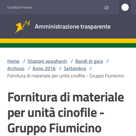
Vai al contenuto
Vai alla navigazione
Vai al footer
ITA
Guardia di Finanza
Amministrazione
Amministrazione trasparente
trasparente
Sottosezioni
Home
/
Stazioni appaltanti
/
Bandi di gara
/
Archivio
/
Anno 2016
/
Settembre
/
Fornitura di materiale per unità cinofile - Gruppo Fiumicino
Accesso
civico
Fornitura di materiale
Salta al contenuto
Stazioni
per unità cinofile -
appaltanti
Gruppo Fiumicino