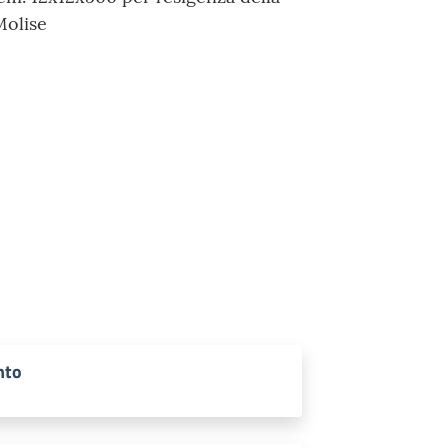
Molise
nto