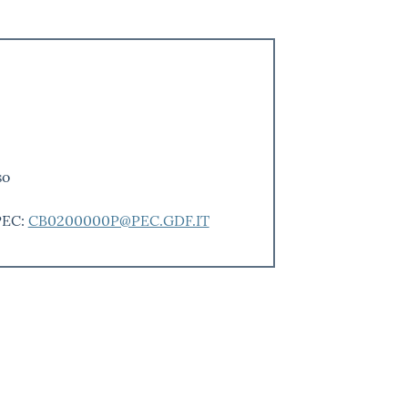
i
so
PEC:
CB0200000P@PEC.GDF.IT