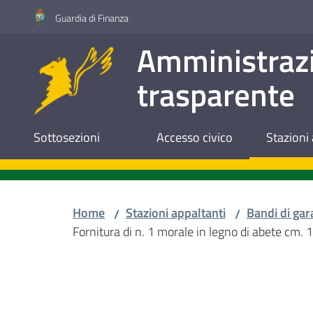
Vai al contenuto
Vai alla navigazione
Vai al footer
Guardia di Finanza
Amministraz
trasparente
Sottosezioni
Accesso civico
Stazioni 
Home
Stazioni appaltanti
Bandi di gar
/
/
Fornitura di n. 1 morale in legno di abete c
Salta al contenuto