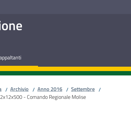
ione
appaltanti
a
Archivio
Anno 2016
Settembre
/
/
/
/
m. 12x12x500 - Comando Regionale Molise