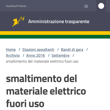
Vai al contenuto
Vai alla navigazione
Vai al footer
ITA
Guardia di Finanza
Amministrazione
Amministrazione trasparente
trasparente
Sottosezioni
Home
/
Stazioni appaltanti
/
Bandi di gara
/
Archivio
/
Anno 2016
/
Settembre
/
smaltimento del materiale elettrico fuori uso
Accesso
civico
smaltimento del
Salta al contenuto
Stazioni
materiale elettrico
appaltanti
fuori uso