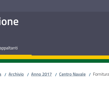
ione
appaltanti
a
Archivio
Anno 2017
Centro Navale
Fornitura
/
/
/
/