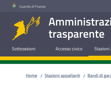
Vai al contenuto
Vai alla navigazione
Vai al footer
Guardia di Finanza
Amministraz
trasparente
Sottosezioni
Accesso civico
Stazioni 
Home
Stazioni appaltanti
Bandi di gar
/
/
Salta al contenuto