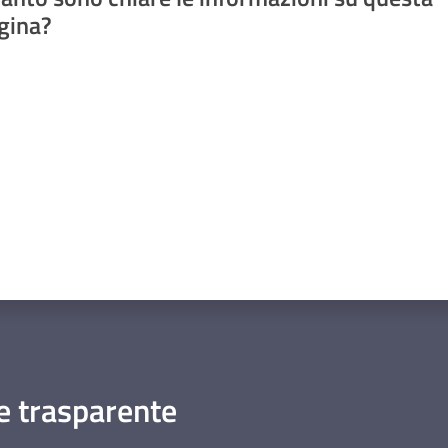
gina?
a da 1 a 5 stelle
 trasparente