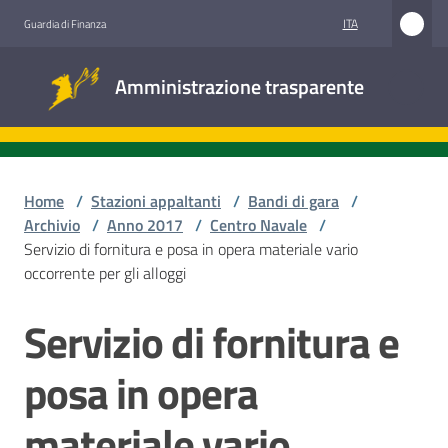
Vai al contenuto
Vai alla navigazione
Vai al footer
ITA
Guardia di Finanza
Amministrazione
Amministrazione trasparente
trasparente
Sottosezioni
Home
/
Stazioni appaltanti
/
Bandi di gara
/
Archivio
/
Anno 2017
/
Centro Navale
/
Servizio di fornitura e posa in opera materiale vario
Accesso
occorrente per gli alloggi
civico
Servizio di fornitura e
Salta al contenuto
Stazioni
appaltanti
posa in opera
materiale vario