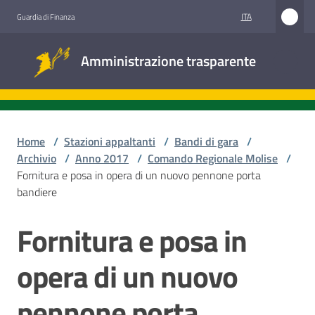
Vai al contenuto
Vai alla navigazione
Vai al footer
ITA
Guardia di Finanza
Amministrazione
Amministrazione trasparente
trasparente
Sottosezioni
Home
/
Stazioni appaltanti
/
Bandi di gara
/
Archivio
/
Anno 2017
/
Comando Regionale Molise
/
Fornitura e posa in opera di un nuovo pennone porta
Accesso
bandiere
civico
Fornitura e posa in
Salta al contenuto
Stazioni
appaltanti
opera di un nuovo
pennone porta