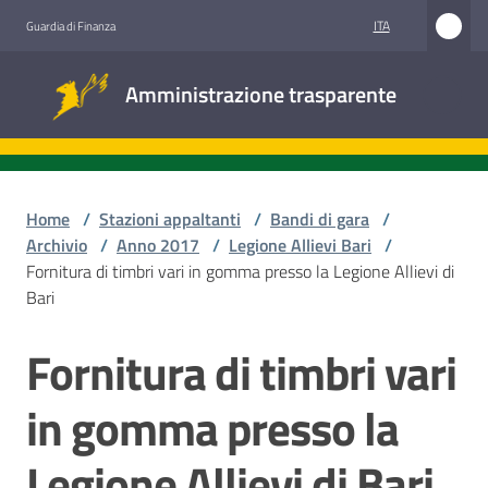
Vai al contenuto
Vai alla navigazione
Vai al footer
ITA
Guardia di Finanza
Amministrazione
Amministrazione trasparente
trasparente
Sottosezioni
Home
/
Stazioni appaltanti
/
Bandi di gara
/
Archivio
/
Anno 2017
/
Legione Allievi Bari
/
Fornitura di timbri vari in gomma presso la Legione Allievi di
Accesso
Bari
civico
Fornitura di timbri vari
Salta al contenuto
Stazioni
appaltanti
in gomma presso la
Legione Allievi di Bari