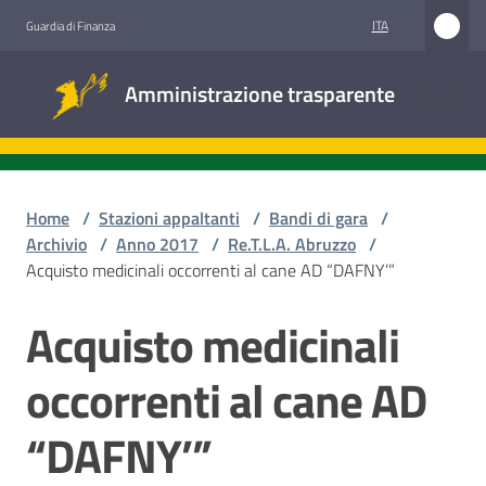
Vai al contenuto
Vai alla navigazione
Vai al footer
ITA
Guardia di Finanza
Amministrazione
Amministrazione trasparente
trasparente
Sottosezioni
Home
/
Stazioni appaltanti
/
Bandi di gara
/
Archivio
/
Anno 2017
/
Re.T.L.A. Abruzzo
/
Acquisto medicinali occorrenti al cane AD “DAFNY’”
Accesso
civico
Acquisto medicinali
Salta al contenuto
Stazioni
occorrenti al cane AD
appaltanti
“DAFNY’”