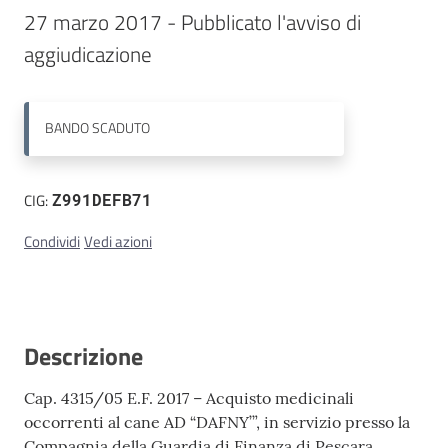
27 marzo 2017 - Pubblicato l'avviso di 
Contatti
aggiudicazione 
BANDO
SCADUTO
CIG:
Z991DEFB71
Condividi
Vedi azioni
Descrizione
Cap. 4315/05 E.F. 2017 – Acquisto medicinali
occorrenti al cane AD “DAFNY’”, in servizio presso la
Compagnia della Guardia di Finanza di Pescara.