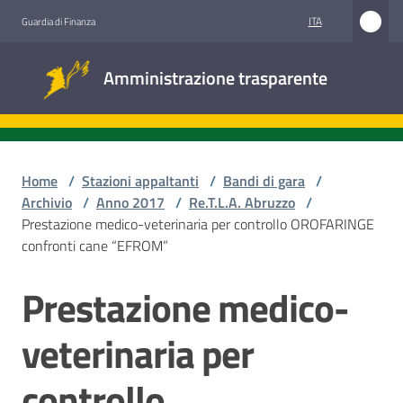
Vai al contenuto
Vai alla navigazione
Vai al footer
ITA
Guardia di Finanza
Amministrazione
Amministrazione trasparente
trasparente
Sottosezioni
Home
/
Stazioni appaltanti
/
Bandi di gara
/
Archivio
/
Anno 2017
/
Re.T.L.A. Abruzzo
/
Prestazione medico-veterinaria per controllo OROFARINGE
Accesso
confronti cane “EFROM”
civico
Prestazione medico-
Salta al contenuto
Stazioni
appaltanti
veterinaria per
controllo