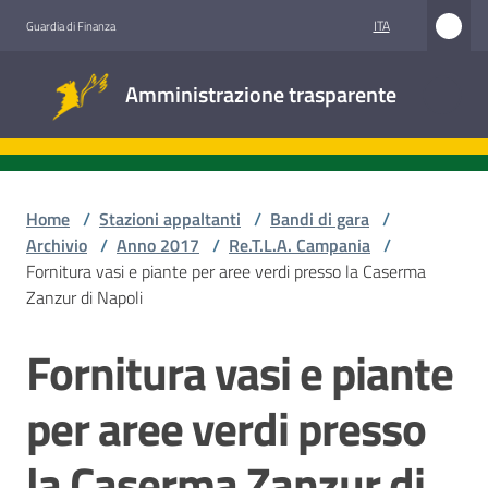
Vai al contenuto
Vai alla navigazione
Vai al footer
ITA
Guardia di Finanza
Amministrazione
Amministrazione trasparente
trasparente
Sottosezioni
Home
/
Stazioni appaltanti
/
Bandi di gara
/
Archivio
/
Anno 2017
/
Re.T.L.A. Campania
/
Fornitura vasi e piante per aree verdi presso la Caserma
Accesso
Zanzur di Napoli
civico
Fornitura vasi e piante
Salta al contenuto
Stazioni
appaltanti
per aree verdi presso
la Caserma Zanzur di