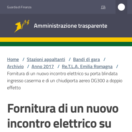
Vai al contenuto
Vai alla navigazione
Vai al footer
ITA
Guardia di Finanza
Amministrazione
Amministrazione trasparente
trasparente
Sottosezioni
Home
/
Stazioni appaltanti
/
Bandi di gara
/
Archivio
/
Anno 2017
/
Re.T.L.A. Emilia Romagna
/
Fornitura di un nuovo incontro elettrico su porta blindata
Accesso
ingresso caserma e di un chiudiporta aereo DG300 a doppio
civico
effetto
Stazioni
Fornitura di un nuovo
Salta al contenuto
appaltanti
incontro elettrico su