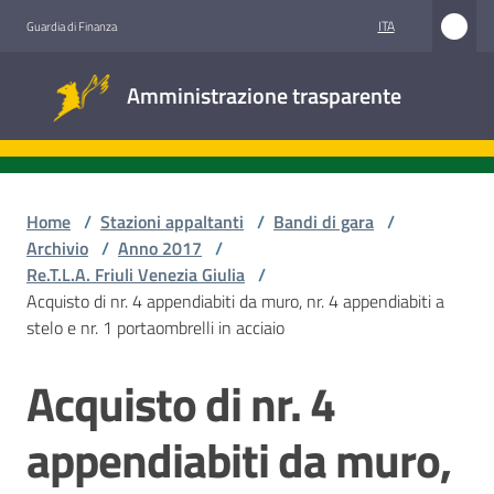
Vai al contenuto
Vai alla navigazione
Vai al footer
ITA
Guardia di Finanza
Amministrazione
Amministrazione trasparente
trasparente
Sottosezioni
Home
/
Stazioni appaltanti
/
Bandi di gara
/
Archivio
/
Anno 2017
/
Re.T.L.A. Friuli Venezia Giulia
/
Accesso
Acquisto di nr. 4 appendiabiti da muro, nr. 4 appendiabiti a
civico
stelo e nr. 1 portaombrelli in acciaio
Stazioni
Acquisto di nr. 4
Salta al contenuto
appaltanti
appendiabiti da muro,