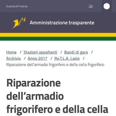
Vai al contenuto
Vai alla navigazione
Vai al footer
ITA
Guardia di Finanza
Amministrazione
Amministrazione trasparente
trasparente
Sottosezioni
Home
/
Stazioni appaltanti
/
Bandi di gara
/
Archivio
/
Anno 2017
/
Re.T.L.A. Lazio
/
Riparazione dell’armadio frigorifero e della cella frigorifero
Accesso
civico
Riparazione
Salta al contenuto
Stazioni
dell’armadio
appaltanti
frigorifero e della cella