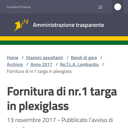
Vai al contenuto
Vai alla navigazione
Vai al footer
ITA
Guardia di Finanza
Amministrazione
Amministrazione trasparente
trasparente
Sottosezioni
Home
/
Stazioni appaltanti
/
Bandi di gara
/
Archivio
/
Anno 2017
/
Re.T.L.A. Lombardia
/
Fornitura di nr.1 targa in plexiglass
Accesso
civico
Fornitura di nr.1 targa
Salta al contenuto
Stazioni
in plexiglass
appaltanti
13 novembre 2017 - Pubblicato l'avviso di 