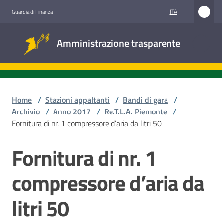
Vai al contenuto
Vai alla navigazione
Vai al footer
ITA
Guardia di Finanza
Amministrazione
Amministrazione trasparente
trasparente
Sottosezioni
Home
/
Stazioni appaltanti
/
Bandi di gara
/
Archivio
/
Anno 2017
/
Re.T.L.A. Piemonte
/
Fornitura di nr. 1 compressore d’aria da litri 50
Accesso
civico
Fornitura di nr. 1
Salta al contenuto
Stazioni
compressore d’aria da
appaltanti
litri 50