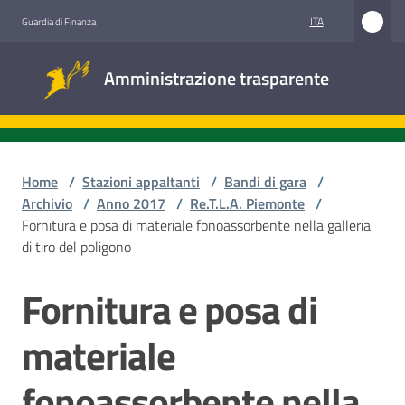
Vai al contenuto
Vai alla navigazione
Vai al footer
ITA
Guardia di Finanza
Amministrazione
Amministrazione trasparente
trasparente
Sottosezioni
Home
/
Stazioni appaltanti
/
Bandi di gara
/
Archivio
/
Anno 2017
/
Re.T.L.A. Piemonte
/
Fornitura e posa di materiale fonoassorbente nella galleria
Accesso
di tiro del poligono
civico
Fornitura e posa di
Salta al contenuto
Stazioni
appaltanti
materiale
fonoassorbente nella