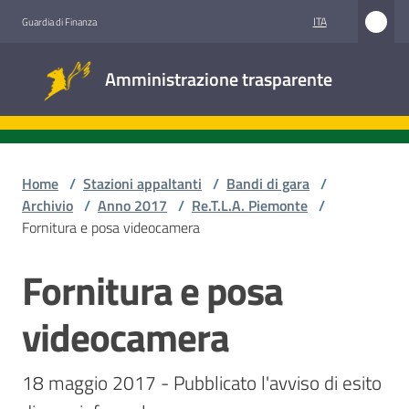
Vai al contenuto
Vai alla navigazione
Vai al footer
ITA
Guardia di Finanza
Amministrazione
Amministrazione trasparente
trasparente
Sottosezioni
Home
/
Stazioni appaltanti
/
Bandi di gara
/
Archivio
/
Anno 2017
/
Re.T.L.A. Piemonte
/
Fornitura e posa videocamera
Accesso
civico
Fornitura e posa
Salta al contenuto
Stazioni
videocamera
appaltanti
18 maggio 2017 - Pubblicato l'avviso di esito 