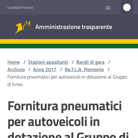
Vai al contenuto
Vai alla navigazione
Vai al footer
ITA
Guardia di Finanza
Amministrazione
Amministrazione trasparente
trasparente
Sottosezioni
Home
/
Stazioni appaltanti
/
Bandi di gara
/
Archivio
/
Anno 2017
/
Re.T.L.A. Piemonte
/
Fornitura pneumatici per autoveicoli in dotazione al Gruppo
Accesso
di Ivrea.
civico
Fornitura pneumatici
Salta al contenuto
Stazioni
appaltanti
per autoveicoli in
dotazione al Gruppo di