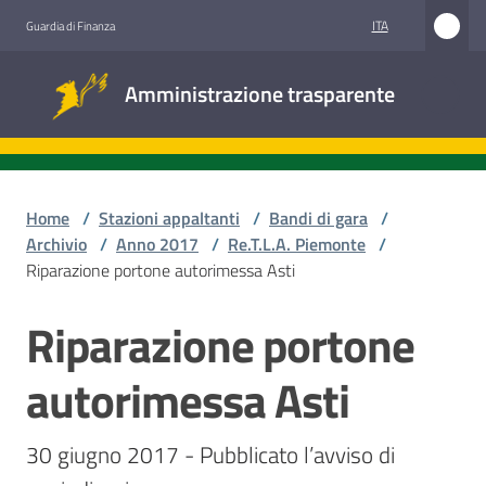
Vai al contenuto
Vai alla navigazione
Vai al footer
ITA
Guardia di Finanza
Amministrazione
Amministrazione trasparente
trasparente
Sottosezioni
Home
/
Stazioni appaltanti
/
Bandi di gara
/
Archivio
/
Anno 2017
/
Re.T.L.A. Piemonte
/
Riparazione portone autorimessa Asti
Accesso
civico
Riparazione portone
Salta al contenuto
Stazioni
autorimessa Asti
appaltanti
30 giugno 2017 - Pubblicato l’avviso di 