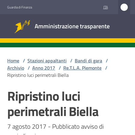
Vai al contenuto
Vai alla navigazione
Vai al footer
ITA
Guardia di Finanza
Amministrazione
Amministrazione trasparente
trasparente
Sottosezioni
Home
/
Stazioni appaltanti
/
Bandi di gara
/
Archivio
/
Anno 2017
/
Re.T.L.A. Piemonte
/
Ripristino luci perimetrali Biella
Accesso
civico
Ripristino luci
Salta al contenuto
Stazioni
perimetrali Biella
appaltanti
7 agosto 2017 - Pubblicato avviso di 