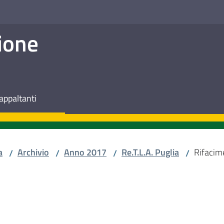
ione
appaltanti
a
Archivio
Anno 2017
Re.T.L.A. Puglia
Rifacim
/
/
/
/