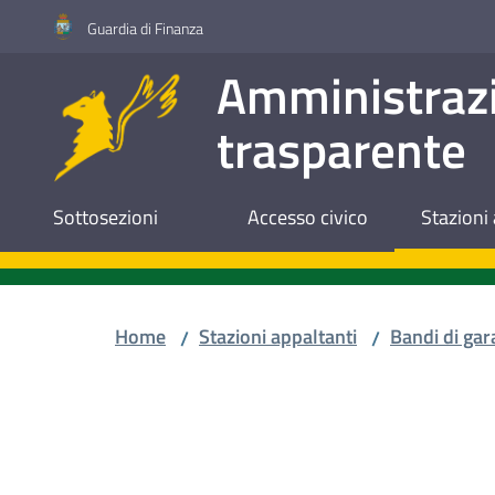
Vai al contenuto
Vai alla navigazione
Vai al footer
Guardia di Finanza
Amministraz
trasparente
Sottosezioni
Accesso civico
Stazioni 
Home
Stazioni appaltanti
Bandi di gar
/
/
Salta al contenuto