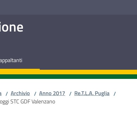
ione
appaltanti
a
Archivio
Anno 2017
Re.T.L.A. Puglia
/
/
/
/
lloggi STC GDF Valenzano