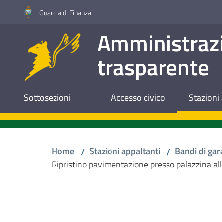
Vai al contenuto
Vai alla navigazione
Vai al footer
Guardia di Finanza
Amministraz
trasparente
Sottosezioni
Accesso civico
Stazioni 
Home
Stazioni appaltanti
Bandi di gar
/
/
Ripristino pavimentazione presso palazzina a
Salta al contenuto