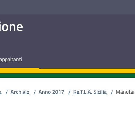
ione
appaltanti
a
Archivio
Anno 2017
Re.T.L.A. Sicilia
Manuten
/
/
/
/