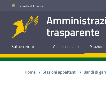
Vai al contenuto
Vai alla navigazione
Vai al footer
Guardia di Finanza
Amministraz
trasparente
Sottosezioni
Accesso civico
Stazioni 
Home
Stazioni appaltanti
Bandi di gar
/
/
Salta al contenuto