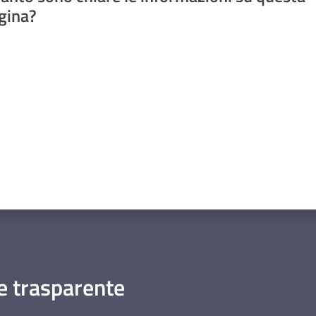
gina?
a da 1 a 5 stelle
 trasparente