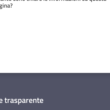
gina?
a da 1 a 5 stelle
 trasparente