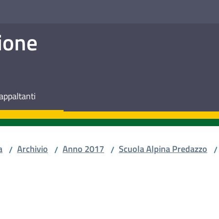
ione
appaltanti
a
Archivio
Anno 2017
Scuola Alpina Predazzo
/
/
/
/