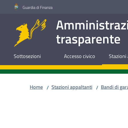
Vai al contenuto
Vai alla navigazione
Vai al footer
Guardia di Finanza
Amministraz
trasparente
Sottosezioni
Accesso civico
Stazioni 
Home
Stazioni appaltanti
Bandi di gar
/
/
Salta al contenuto