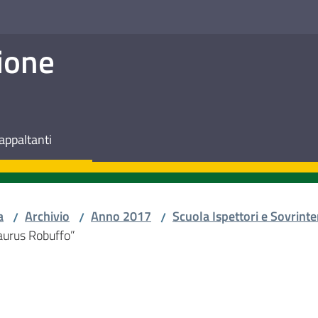
ione
appaltanti
a
Archivio
Anno 2017
Scuola Ispettori e Sovrinte
/
/
/
“Laurus Robuffo”