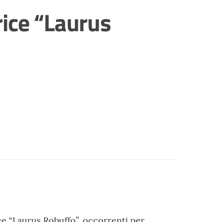
trice “Laurus
rice “Laurus Robuffo”, occorrenti per