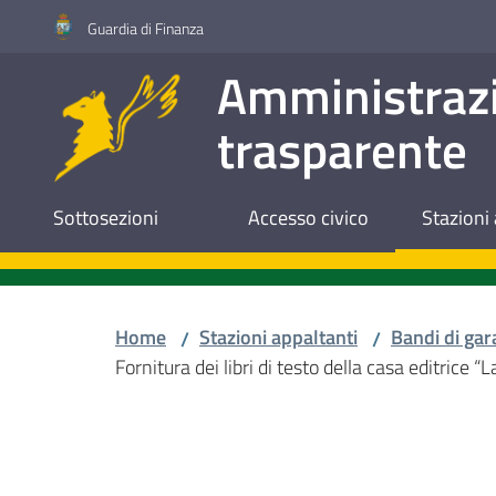
Vai al contenuto
Vai alla navigazione
Vai al footer
Guardia di Finanza
Amministraz
trasparente
Sottosezioni
Accesso civico
Stazioni 
Home
Stazioni appaltanti
Bandi di gar
/
/
Fornitura dei libri di testo della casa editrice 
Salta al contenuto