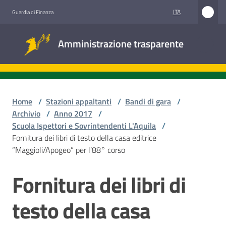
Vai al contenuto
Vai alla navigazione
Vai al footer
ITA
Guardia di Finanza
Amministrazione
Amministrazione trasparente
trasparente
Sottosezioni
Home
/
Stazioni appaltanti
/
Bandi di gara
/
Archivio
/
Anno 2017
/
Scuola Ispettori e Sovrintendenti L'Aquila
/
Accesso
Fornitura dei libri di testo della casa editrice
civico
“Maggioli/Apogeo” per l’88° corso
Stazioni
Fornitura dei libri di
Salta al contenuto
appaltanti
testo della casa