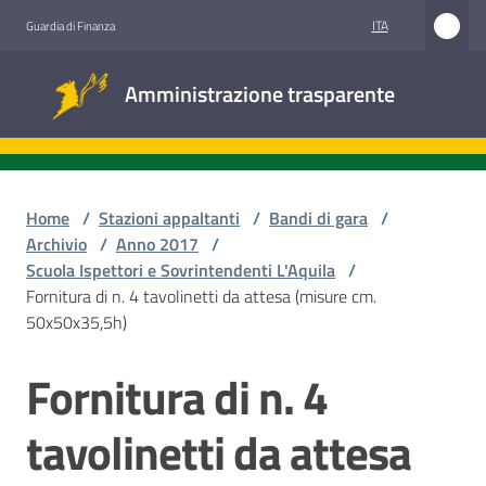
Vai al contenuto
Vai alla navigazione
Vai al footer
ITA
Guardia di Finanza
Amministrazione
Amministrazione trasparente
trasparente
Sottosezioni
Home
/
Stazioni appaltanti
/
Bandi di gara
/
Archivio
/
Anno 2017
/
Scuola Ispettori e Sovrintendenti L'Aquila
/
Accesso
Fornitura di n. 4 tavolinetti da attesa (misure cm.
civico
50x50x35,5h)
Stazioni
Fornitura di n. 4
Salta al contenuto
appaltanti
tavolinetti da attesa