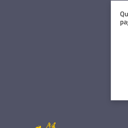
Qu
pa
Valut