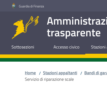
Vai al contenuto
Vai alla navigazione
Vai al footer
Guardia di Finanza
Amministraz
trasparente
Sottosezioni
Accesso civico
Stazioni 
Home
Stazioni appaltanti
Bandi di gar
/
/
Servizio di riparazione scale
Salta al contenuto