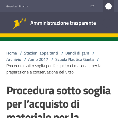
Vai al contenuto
Vai alla navigazione
Vai al footer
ITA
Guardia di Finanza
Amministrazione
Amministrazione trasparente
trasparente
Sottosezioni
Home
/
Stazioni appaltanti
/
Bandi di gara
/
Archivio
/
Anno 2017
/
Scuola Nautica Gaeta
/
Procedura sotto soglia per l’acquisto di materiale per la
Accesso
preparazione e conservazione del vitto
civico
Procedura sotto soglia
Salta al contenuto
Stazioni
appaltanti
per l’acquisto di
materiale per la