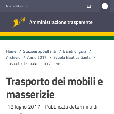
Vai al contenuto
Vai alla navigazione
Vai al footer
ITA
Guardia di Finanza
Amministrazione
Amministrazione trasparente
trasparente
Sottosezioni
Home
/
Stazioni appaltanti
/
Bandi di gara
/
Archivio
/
Anno 2017
/
Scuola Nautica Gaeta
/
Trasporto dei mobili e masserizie
Accesso
civico
Trasporto dei mobili e
Salta al contenuto
Stazioni
masserizie
appaltanti
 18 luglio 2017 - Pubblicata determina di 