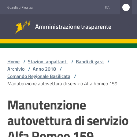
Vai al contenuto
Vai alla navigazione
Vai al footer
ITA
Guardia di Finanza
Amministrazione
Amministrazione trasparente
trasparente
Sottosezioni
Home
/
Stazioni appaltanti
/
Bandi di gara
/
Archivio
/
Anno 2018
/
Comando Regionale Basilicata
/
Accesso
Manutenzione autovettura di servizio Alfa Romeo 159
civico
Manutenzione
Salta al contenuto
Stazioni
appaltanti
autovettura di servizio
Alfa Romeo 159