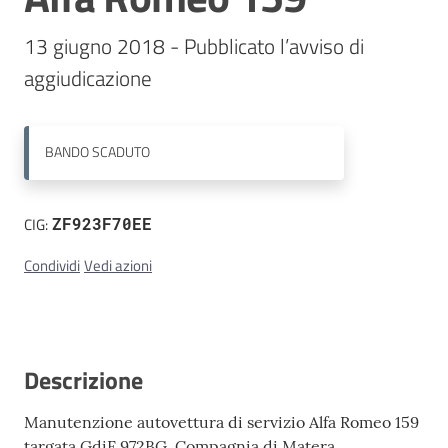
13 giugno 2018 - Pubblicato l’avviso di 
Contatti
aggiudicazione 
BANDO
SCADUTO
CIG:
ZF923F70EE
Condividi
Vedi azioni
Descrizione
Manutenzione autovettura di servizio Alfa Romeo 159
targata GdiF 972BG. Compagnia di Matera