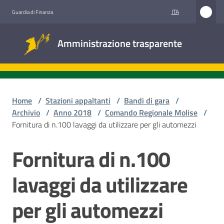
Vai al contenuto
Vai alla navigazione
Vai al footer
ITA
Guardia di Finanza
Amministrazione
Amministrazione trasparente
trasparente
Sottosezioni
Home
/
Stazioni appaltanti
/
Bandi di gara
/
Archivio
/
Anno 2018
/
Comando Regionale Molise
/
Fornitura di n.100 lavaggi da utilizzare per gli automezzi
Accesso
civico
Fornitura di n.100
Salta al contenuto
Stazioni
lavaggi da utilizzare
appaltanti
per gli automezzi