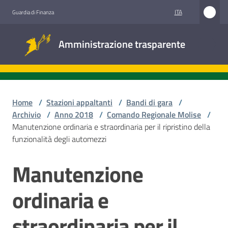
Vai al contenuto
Vai alla navigazione
Vai al footer
ITA
Guardia di Finanza
Amministrazione
Amministrazione trasparente
trasparente
Sottosezioni
Home
/
Stazioni appaltanti
/
Bandi di gara
/
Archivio
/
Anno 2018
/
Comando Regionale Molise
/
Manutenzione ordinaria e straordinaria per il ripristino della
Accesso
funzionalità degli automezzi
civico
Manutenzione
Salta al contenuto
Stazioni
appaltanti
ordinaria e
straordinaria per il