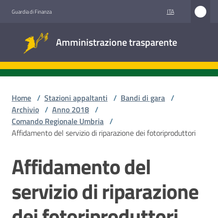
Vai al contenuto
Vai alla navigazione
Vai al footer
ITA
Guardia di Finanza
Amministrazione
Amministrazione trasparente
trasparente
Sottosezioni
Home
/
Stazioni appaltanti
/
Bandi di gara
/
Archivio
/
Anno 2018
/
Comando Regionale Umbria
/
Accesso
Affidamento del servizio di riparazione dei fotoriproduttori
civico
Affidamento del
Salta al contenuto
Stazioni
appaltanti
servizio di riparazione
dei fotoriproduttori