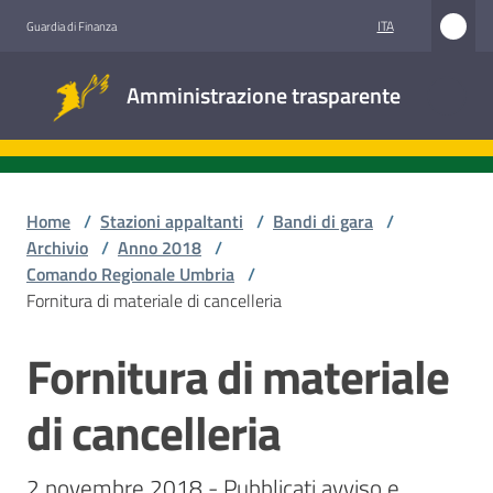
Vai al contenuto
Vai alla navigazione
Vai al footer
ITA
Guardia di Finanza
Amministrazione
Amministrazione trasparente
trasparente
Sottosezioni
Home
/
Stazioni appaltanti
/
Bandi di gara
/
Archivio
/
Anno 2018
/
Comando Regionale Umbria
/
Accesso
Fornitura di materiale di cancelleria
civico
Fornitura di materiale
Salta al contenuto
Stazioni
appaltanti
di cancelleria
2 novembre 2018 - Pubblicati avviso e 