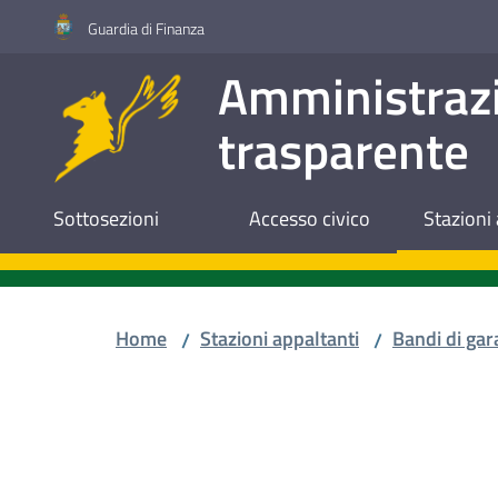
Vai al contenuto
Vai alla navigazione
Vai al footer
Guardia di Finanza
Amministraz
trasparente
Sottosezioni
Accesso civico
Stazioni 
Home
Stazioni appaltanti
Bandi di gar
/
/
Salta al contenuto