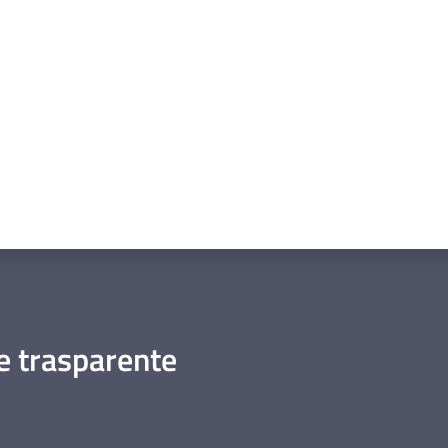
a da 1 a 5 stelle
 trasparente