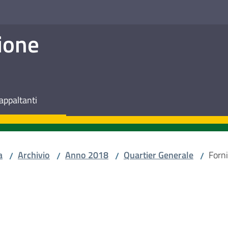
ione
appaltanti
a
Archivio
Anno 2018
Quartier Generale
Forni
/
/
/
/